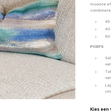
mooiste ef
combinere
45
40
60
POEFS
Sa
va
Ta
van
La
cm
Kies een 