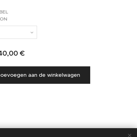
BEL
ION
40,00
€
oevoegen aan de winkelwagen