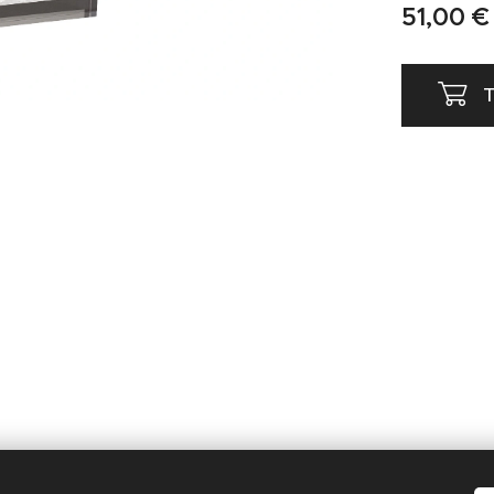
51,00
€
T