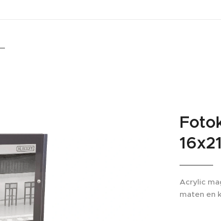
Foto
16x21
Acrylic mag
maten en k