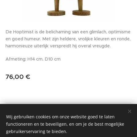
De Hoptimist is de belichaming van een glimlach, optimisme
en goed humeur. Met zijn heldere, vrolijke kleuren en ronde,
harmonieuze uiterlijk verspreidt hij overal vreugde.
Afmeting: H14 cm, D10 cm
76,00
€
MMIO - MOM MADE IT ONCE
Wij gebruiken cookies om onze website goed te laten
Alle rechten voorbehouden 2022
functioneren en te beveiligen, en om je de best mogelijke
gebruikerservaring te bieden.
Algemene Voorwaarden & Privacybeleid
Cookies