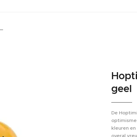
Hopt
geel
De Hoptimi
optimisme 
kleuren en 
overal vre