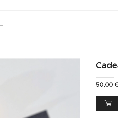
Cade
50,00
T