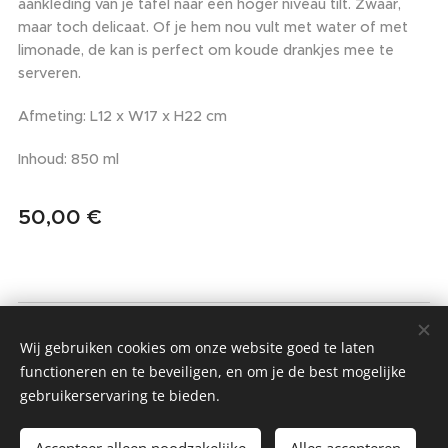
aankleding van je tafel naar een hoger niveau tilt. Zwaar,
maar toch delicaat. Of je hem nou vult met water of met
limonade, de kan is perfect om koude drankjes mee te
serveren.
Afmeting: L12 x W17 x H22 cm
Inhoud: 850 ml
50,00
€
MMIO - MOM MADE IT ONCE
Wij gebruiken cookies om onze website goed te laten
Alle rechten voorbehouden 2022
functioneren en te beveiligen, en om je de best mogelijke
gebruikerservaring te bieden.
Algemene Voorwaarden & Privacybeleid
Cookies