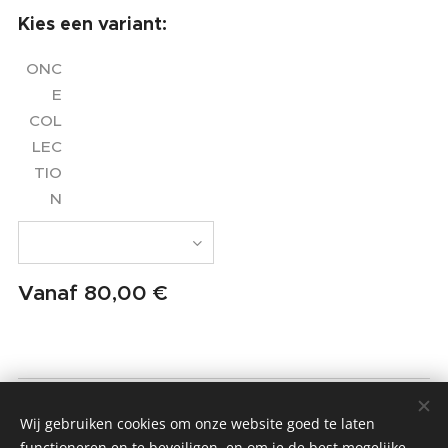
Kies een variant:
ONC
E
COL
LEC
TIO
N
Vanaf
80,00
€
MMIO - MOM MADE IT ONCE
Wij gebruiken cookies om onze website goed te laten
Alle rechten voorbehouden 2022
functioneren en te beveiligen, en om je de best mogelijke