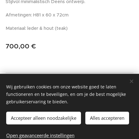
Stijlvol minimalistisch Deens ontwerp.
Afmetingen: H81 x 60 x 72cm
Materiaal: leder & hout (teak)
700,00
€
MMIO - MOM MADE IT ONCE
Wij gebruiken cookies om onze website goed te laten
Alle rechten voorbehouden 2022
functioneren en te beveiligen, en om je de best mogelijke
gebruikerservaring te bieden.
Algemene Voorwaarden & Privacybeleid
Cookies
Accepteer alleen noodzakelijke
Alles accepteren
Toevoegen aan de winkelwagen
Open geavanceerde instellingen