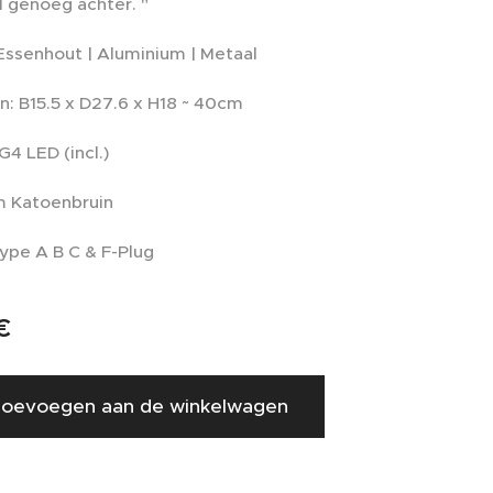
l genoeg achter. "
 Essenhout | Aluminium | Metaal
: B15.5 x D27.6 x H18 ~ 40cm
4 LED (incl.)
m Katoenbruin
ype A B C & F-Plug
€
oevoegen aan de winkelwagen