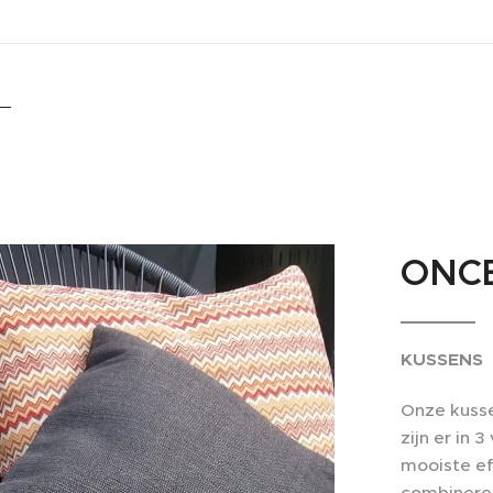
ONCE
KUSSENS
Onze kusse
zijn er in 
mooiste ef
combinere