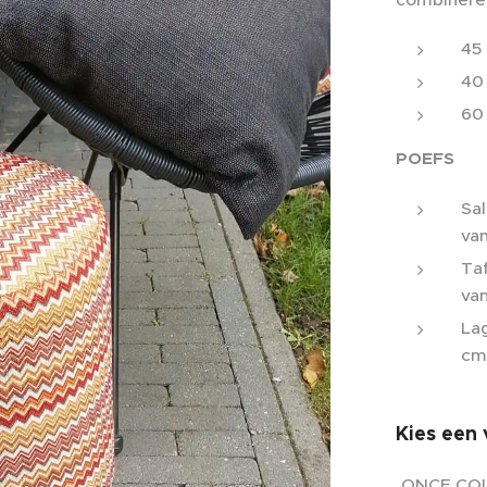
45
40
60
POEFS
Sa
va
Ta
van
La
cm
Kies een 
ONCE CO