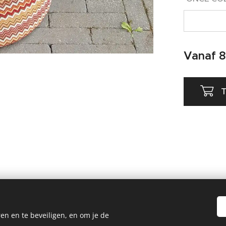
Vanaf
8
T
en en te beveiligen, en om je de