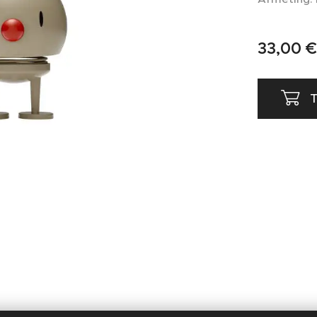
33,00
€
T