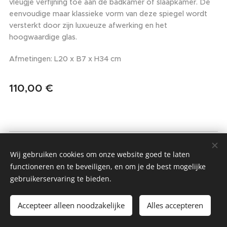
vleugje verfijning toe aan de badkamer of slaapkamer. De
eenvoudige maar klassieke vorm van deze spiegel wordt
versterkt door zijn luxueuze afwerking en het
hoogwaardige glas.
Afmetingen: L20 x B7 x H34 cm
110,00
€
MMIO - MOM MADE IT ONCE
Wij gebruiken cookies om onze website goed te laten
Alle rechten voorbehouden 2022
functioneren en te beveiligen, en om je de best mogelijke
gebruikerservaring te bieden.
Algemene Voorwaarden & Privacybeleid
Cookies
Accepteer alleen noodzakelijke
Alles accepteren