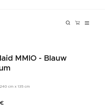
laid MMIO - Blauw
ium
240 cm x 135 cm
€