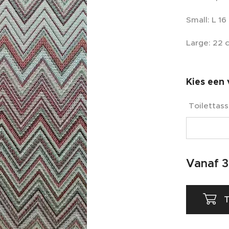
Small: L 16
Large: 22 c
Kies een 
Toilettas
Vanaf
3
T