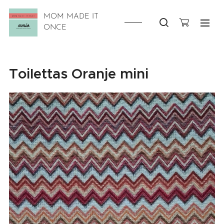
MOM MADE IT
ONCE
Toilettas Oranje mini