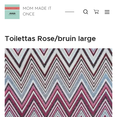
MOM MADE IT
ONCE
Toilettas Rose/bruin large