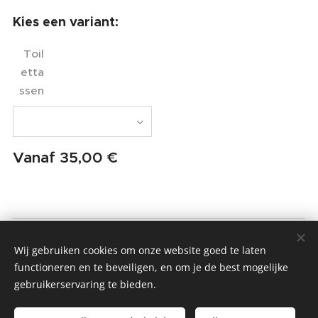
Kies een variant:
Toil
etta
ssen
Vanaf
35,00
€
MMIO - MOM MADE IT ONCE
Wij gebruiken cookies om onze website goed te laten
Alle rechten voorbehouden 2022
functioneren en te beveiligen, en om je de best mogelijke
gebruikerservaring te bieden.
Algemene Voorwaarden & Privacybeleid
Cookies