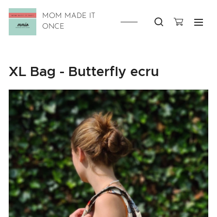
MOM MADE IT
ONCE
XL Bag - Butterfly ecru